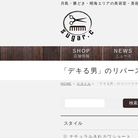
月島・勝どき・晴海エリアの美容室・美容院
SHOP
NEWS
店舗情報
ニュース
「デキる男」のリバー
HOME
»
スタイル
»
「デキる男」のリバース
スタイル
ナチュラルきれカワショート