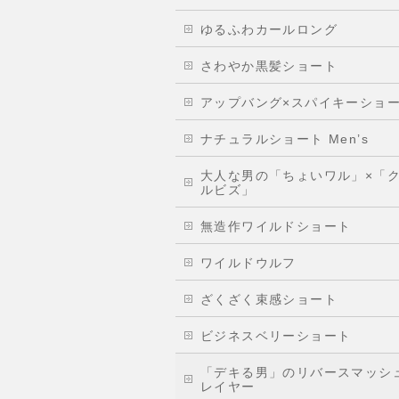
ゆるふわカールロング
さわやか黒髪ショート
アップバング×スパイキーショ
ナチュラルショート Men’s
大人な男の「ちょいワル」×「
ルビズ」
無造作ワイルドショート
ワイルドウルフ
ざくざく束感ショート
ビジネスベリーショート
「デキる男」のリバースマッシ
レイヤー