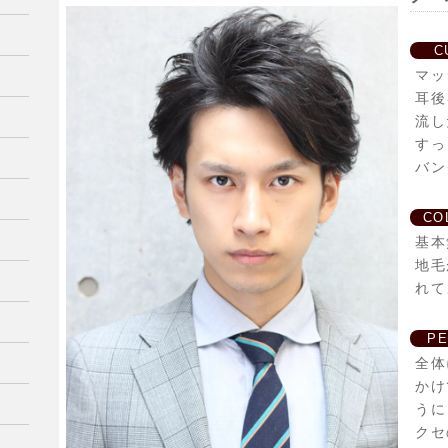
C
マッ
耳後
流し
すっ
バン
CO
基本
地毛
れて
P
全体
かけ
うに
クセ