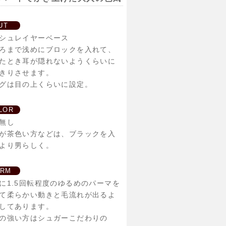
UT
シュレイヤーベース
ろまで浅めにブロックを入れて、
たとき耳が隠れないようくらいに
きりさせます。
グは目の上くらいに設定。
LOR
無し
が茶色い方などは、ブラックを入
より男らしく。
ERM
に1.5回転程度のゆるめのパーマを
て柔らかい動きと毛流れが出るよ
してあります。
の強い方はシュガーこだわりの