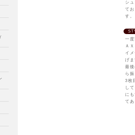
シュ
てお
す。
ST
ィ
一度
ＡＸ
イメ
げま
最後
ら振
ン
3枚
して
にも
てあ