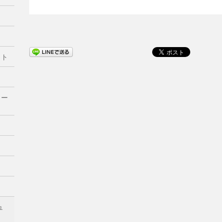
ート
クー
ュ