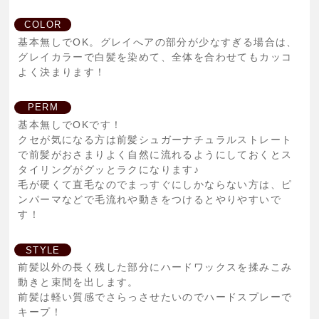
COLOR
基本無しでOK。グレイへアの部分が少なすぎる場合は、
グレイカラーで白髪を染めて、全体を合わせてもカッコ
よく決まります！
PERM
基本無しでOKです！
クセが気になる方は前髪シュガーナチュラルストレート
で前髪がおさまりよく自然に流れるようにしておくとス
タイリングがグッとラクになります♪
毛が硬くて直毛なのでまっすぐにしかならない方は、ピ
ンパーマなどで毛流れや動きをつけるとやりやすいで
す！
STYLE
前髪以外の長く残した部分にハードワックスを揉みこみ
動きと束間を出します。
前髪は軽い質感でさらっさせたいのでハードスプレーで
キープ！