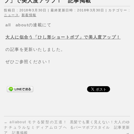
ブ」で美人度アップ！ 記事掲載
投稿日 : 2018年3月30日
最終更新日時 : 2018年3月30日
カテゴリー :
ニュース
,
新着情報
all aboutの連載にて
大人に似合う「ひし形ショートボブ」で美人度アップ！
の記事を更新いたしました。
ぜひご参照ください！
←
allabout モテる髪型の王道！
黒髪でも重く見えない！大人のゆ
ナチュラルなミディアムロブヘ
るパーマボブスタイル 記事更新
ア 記事掲載
→