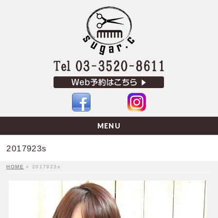
MENU
2017923s
HOME
»
2017923s