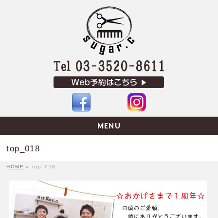
MENU
top_018
HOME
»
top_018