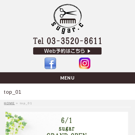
MENU
top_01
HOME
»
top_01