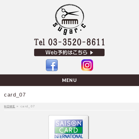
MENU
card_07
HOME
»
card_07