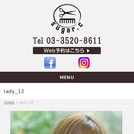
MENU
lady_12
HOME
»
lady_12