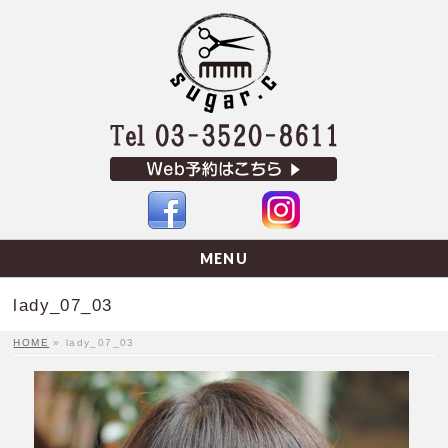
MENU
lady_07_03
HOME
»
lady_07_03