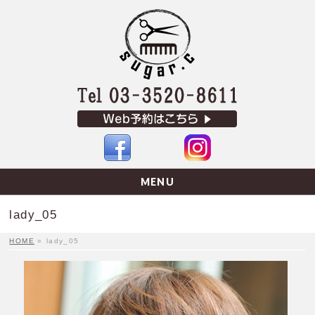
MENU
lady_05
HOME
»
lady_05