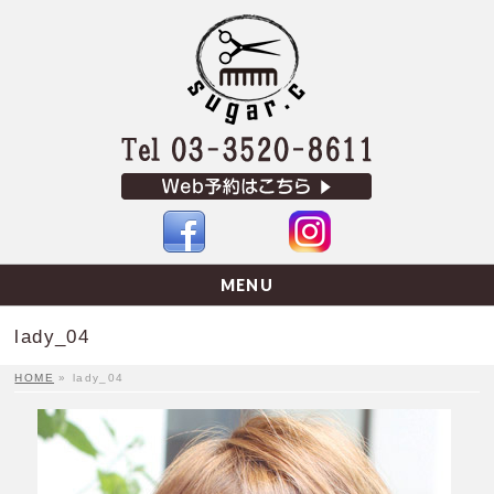
MENU
lady_04
HOME
»
lady_04