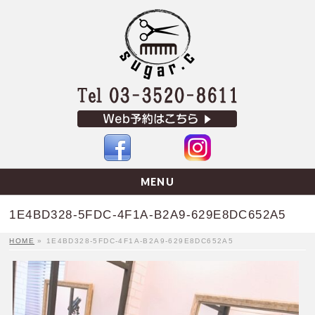
MENU
1E4BD328-5FDC-4F1A-B2A9-629E8DC652A5
HOME
»
1E4BD328-5FDC-4F1A-B2A9-629E8DC652A5